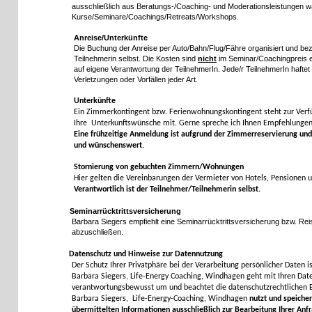
ausschließlich aus Beratungs-/Coaching- und Moderationsleistungen 
Kurse/Seminare/Coachings/Retreats/Workshops.
Anreise/Unterkünfte
Die Buchung der Anreise per Auto/Bahn/Flug/Fähre organisiert und bez
Teilnehmerin selbst. Die Kosten sind
nicht
im Seminar/Coachingpreis en
auf eigene Verantwortung der TeilnehmerIn. Jede/r TeilnehmerIn haftet 
Verletzungen oder Vorfällen jeder Art.
Unterkünfte
Ein Zimmerkontingent bzw. Ferienwohnungskontingent steht zur Verfü
Ihre Unterkunftswünsche mit. Gerne spreche ich Ihnen Empfehlungen
Eine
frühzeitige Anmeldung ist aufgrund der Zimmerreservierung un
und
wünschenswert.
Stornierung
von gebuchten Zimmern/Wohnungen
Hier gelten die Vereinbarungen der Vermieter von Hotels, Pensio
Verantwortlich ist der Teilnehmer/Teilnehmerin selbst.
Seminarrücktrittsversicherung
Barbara Siegers empfiehlt eine Seminarrücktrittsversicherung bzw. Re
abzuschließen.
Datenschutz und Hinweise zur Datennutzung
Der Schutz Ihrer Privatphäre bei der Verarbeitung persönlicher Daten is
Barbara Siegers, Life-Energy Coaching, Windhagen geht mit Ihren Da
verantwortungsbewusst um und beachtet die datenschutzrechtlichen
Barbara Siegers, Life-Energy-Coaching, Windhagen
nutzt und speicher
übermittelten Informationen ausschließlich zur Bearbeitung Ihrer Anf