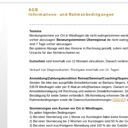
AGB
Informations- und
Rahmenbedingungen
_____________________________________________
Termine
Beratungstermine vor Ort in Windhagen die nicht wahrgenommen werd
vorher abzusagen.
Beratungsterminen Überregional
die nicht wah
sind 7 Tage vorher abzusagen.
Bei späterer Absage wird das Honorar in Rechnung gestellt, sofern nic
Ursache für das Nichterscheinen ist.
Gutschein
sind innerhalb von 12 Monaten einzulösen. Danach verlieren 
Verkauf von Diagnosekarten. Rückgabe innerhalb von 14. Tagen.
Anmeldung/Zahlungskondition Retreat/Seminar/Coaching/Superv
Senden Sie bitte das ausgefüllte Anmeldeformular an Barbara Siegers, 
53578 Windhagen oder per E-Mail an info@barbara-siegers. Danach erh
Anmeldebestätigung mit Rechnung und weiteren Detailinformationen. D
Bestätigung für beide Seiten verbindlich. Mit Anmeldung erkennen Sie d
Rahmenbedingungen sowie die Datenschutzbestimmungen
(DSGVO)
a
Stornierungen von Kursen vor Ort in Windhagen.
Es gelten folgenden Bedingungen:
1) Bei einer Stornierung von 1 Monat vor Kursbeginn fallen keine Koste
2) Bei einer Stornierung bis 2 Wochen vor Kursbeginn sind 50 % der Geb
3) Bei einer noch kurzfristigerer Abmeldung sind 100 % der der Gebühr f