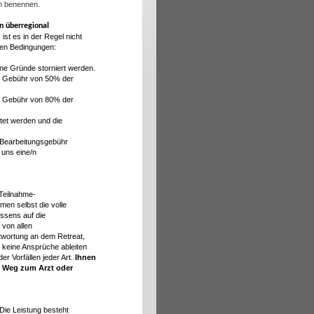
In benennen.
n überregional
ist es in der Regel nicht
den Bedingungen:
ne Gründe storniert werden.
ine Gebühr von 50% der
ine Gebühr von 80% der
tattet werden und die
e Bearbeitungsgebühr
e uns eine/n
Teilnahme-
en selbst die volle
ssens auf die
 von allen
twortung an dem Retreat,
 keine Ansprüche ableiten
er Vorfällen jeder Art.
Ihnen
n Weg zum Arzt oder
 Die Leistung besteht