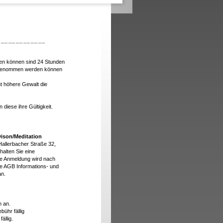
_____________
en können sind 24 Stunden
rgenommen werden können
ht höhere Gewalt die
diese ihre Gültigkeit.
ison/Meditation
Hallerbacher Straße 32,
alten Sie eine
ie Anmeldung wird nach
ie AGB Informations- und
n.
n an.
ühr fällig
ällig.