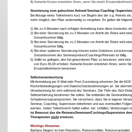
4)
Keinerlei Kosten entstehen Ihnen, wenn Sie eine/n Ersatzteilnehmer
Stornierung vom gebuchten
Retreat/Seminar/Coaching-/Supervisio
Bei Absage eines Teilnehmers kurz vor Beginn des der o.g. Retrets etc. 
mehr möglich, den Platz anderweitig zu vergeben.
Es gelten die folgen
1) Bis zu 4 Monaten nach erfolgter Anmeldung kann diese kostenlos oh
2) Bei einer Stornierung bis zu 3 Monaten vor Antritt der Reise wird e
Gesamtsumme fällig.
3) Bei einer Stornierung bis zu 2 Monaten vor Antritt der Reise wird e
Gesamtsumme fällig.
4) Bei einer späteren Stornierung können keine Gebühren zurückers
Gesamtsumme des Seminarpreises/Coachings/Retreats ist fällig.
5)
Sollte es gelingen, den frei gewordenen Platz zu besetzen, wird ein
von Euro
45
,00 erhoben. Keinerlei Kosten entstehen Ihnen, wenn Si
ErsatzteilnehmerIn benennen.
Selbstverantwortung
Mit Anmeldung per E-Mail oder Post-Zusendung erkennen Sie die AGB 
Rücktrittsbedingungen und Datenschutzbestimmungen an. Sie übernehm
Verantwortung für sich während des Seminars. Die Tiefe des Sich-Einla
Selbsterfahrung bestimmen Sie selbst. Sie entbinden die Seminarleitung
Schadensersatzansprüchen. Sie versichern, dass Sie in eigener Veran
Seminar, Coaching, Supervision teilnehmen und aus eventuellen Folgen
werden.
Jede/r TeilnehmerIn haftet selbst bei Unfällen, Verletzungen od
ist Bewusst das die Retreats/Seminare/Cochings/Supervision de
Therapeuten
nicht
ersetzen.
Wichtige Hinweise:
Barbara Siegers ist kein Reisebüro, Reisevermittler, Reiseveranstalter.