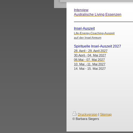
Interview
Australische Living Essenzen
Insel-Auszeit
Life-Energy-Coaching-Auszeit
auf der Insel Amrum
Spirituelle Insel-Auszeit 2027
28. April - 29. April 2027
30.April.- 04. Mai 2027
06.Mai - 07. Mai 2027
10. Mai .-11. Mai 2027
14. Mai - 15. Mai 2027
Druckversion
|
Sitemap
© Barbara Siegers