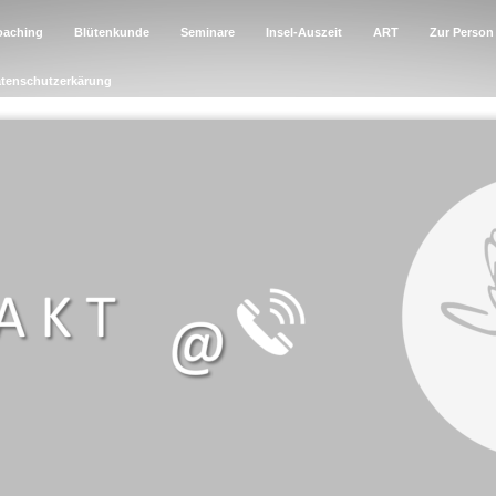
oaching
Blütenkunde
Seminare
Insel-Auszeit
ART
Zur Person
tenschutzerkärung