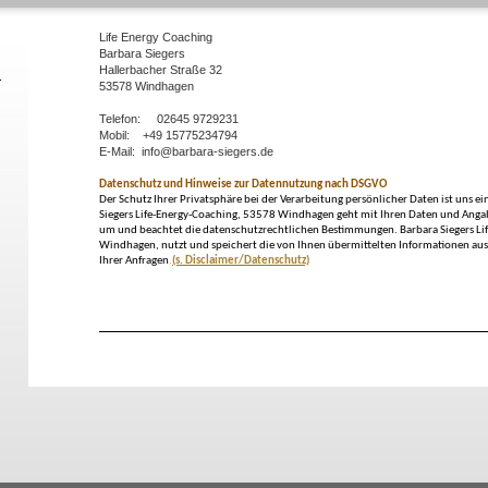
Life Energy Coaching
Barbara Siegers
Hallerbacher Straße 32
53578 Windhagen
Telefon: 02645 9729231
Mobil: +49 15775234794
E-Mail: info@barbara-siegers.de
Datenschutz und Hinweise zur Datennutzung nach DSGVO
Der Schutz Ihrer Privatsphäre bei der Verarbeitung persönlicher Daten ist uns ei
Siegers Life-Energy-Coaching, 53578 Windhagen geht mit Ihren Daten und An
um und beachtet die datenschutzrechtlichen Bestimmungen. Barbara Siegers Li
Windhagen, nutzt und speichert die von Ihnen übermittelten Informationen aus
Ihrer Anfragen
.
(s. Disclaimer/Datenschutz)